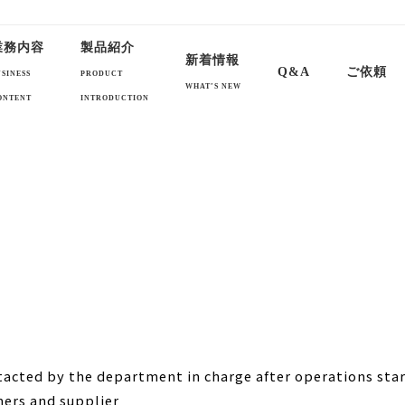
売 法定備品・法定船用品を中心に広く船舶用品全般の取り扱っております
業務内容
製品紹介
新着情報
Q&A
ご依頼
USINESS
PRODUCT
WHAT’S NEW
ONTENT
INTRODUCTION
ntacted by the department in charge after operations sta
mers and supplier