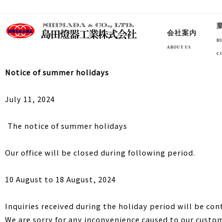
昭和３年創業 島田燈器工業株式会社 船舶安全法に規定する法定備品及び艤装品の販
会社案内
B
ABOUT US
C
Notice of summer holidays
July 11, 2024
The notice of summer holidays
Our office will be closed during following period.
10 August to 18 August, 2024
Inquiries received during the holiday period will be co
We are sorry for any inconvenience caused to our custo